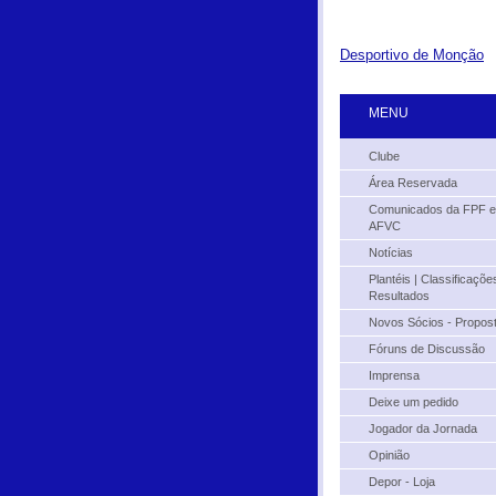
Desportivo de Monção
MENU
Clube
Área Reservada
Comunicados da FPF e
AFVC
Notícias
Plantéis | Classificações
Resultados
Novos Sócios - Propos
Fóruns de Discussão
Imprensa
Deixe um pedido
Jogador da Jornada
Opinião
Depor - Loja