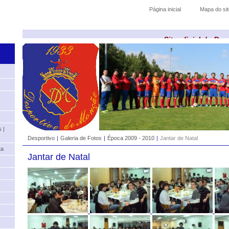
Página inicial
Mapa do sit
Site oficial do De
 |
Desportivo
|
Galeria de Fotos
|
Época 2009 - 2010
|
Jantar de Natal
ta
Jantar de Natal