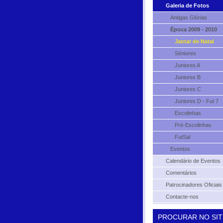
Galeria de Fotos
Antigas Glórias
Época 2009 - 2010
Jantar de Natal
Séniores
Juniores A
Juniores B
Juniores C
Juniores D - Fut 7
Escolinhas
Pré-Escolinhas
FutSal
Eventos
Calendário de Eventos
Comentários
Patrocinadores Oficiais
Contacte-nos
PROCURAR NO SIT