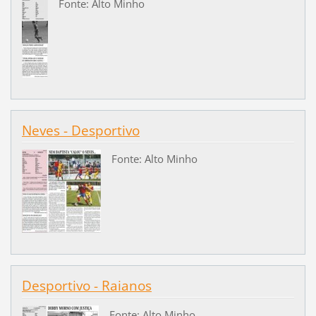
Fonte: Alto Minho
Neves - Desportivo
Fonte: Alto Minho
Desportivo - Raianos
Fonte: Alto Minho