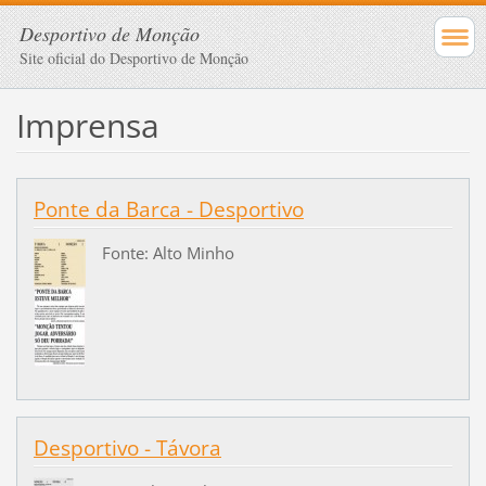
Desportivo de Monção
Site oficial do Desportivo de Monção
Imprensa
Ponte da Barca - Desportivo
Fonte: Alto Minho
Desportivo - Távora