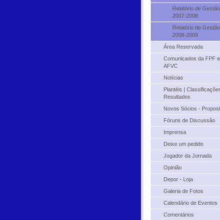
Relatório de Gestão
2007-2008
Relatório de Gestão
2008-2009
Área Reservada
Comunicados da FPF e
AFVC
Notícias
Plantéis | Classificações
Resultados
Novos Sócios - Propos
Fóruns de Discussão
Imprensa
Deixe um pedido
Jogador da Jornada
Opinião
Depor - Loja
Galeria de Fotos
Calendário de Eventos
Comentários