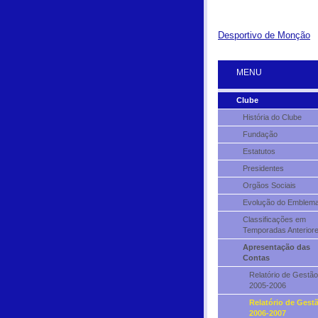
Desportivo de Monção
MENU
Clube
História do Clube
Fundação
Estatutos
Presidentes
Orgãos Sociais
Evolução do Emblem
Classificações em
Temporadas Anterior
Apresentação das
Contas
Relatório de Gestão
2005-2006
Relatório de Gest
2006-2007