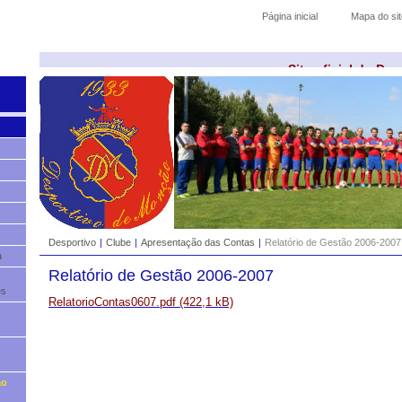
Página inicial
Mapa do sit
Site oficial do De
Desportivo
|
Clube
|
Apresentação das Contas
|
Relatório de Gestão 2006-2007
a
Relatório de Gestão 2006-2007
es
RelatorioContas0607.pdf (422,1 kB)
ão