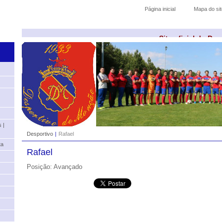
Página inicial
Mapa do sit
Site oficial do De
 |
Desportivo
|
Rafael
ta
Rafael
Posição: Avançado