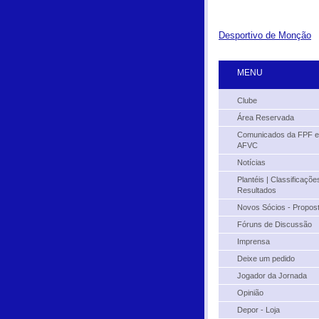
Desportivo de Monção
MENU
Clube
Área Reservada
Comunicados da FPF e
AFVC
Notícias
Plantéis | Classificações
Resultados
Novos Sócios - Propos
Fóruns de Discussão
Imprensa
Deixe um pedido
Jogador da Jornada
Opinião
Depor - Loja