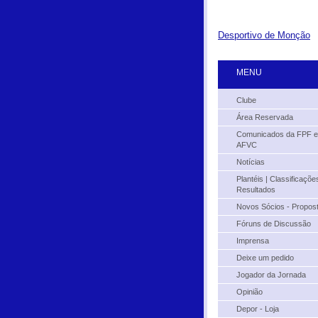
Desportivo de Monção
MENU
Clube
Área Reservada
Comunicados da FPF e
AFVC
Notícias
Plantéis | Classificações
Resultados
Novos Sócios - Propos
Fóruns de Discussão
Imprensa
Deixe um pedido
Jogador da Jornada
Opinião
Depor - Loja