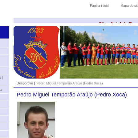
Página inicial
Mapa do sit
Site oficial do De
 |
Desportivo
|
Pedro Miguel Temporão Araújo (Pedro Xoca)
ta
Pedro Miguel Temporão Araújo (Pedro Xoca)