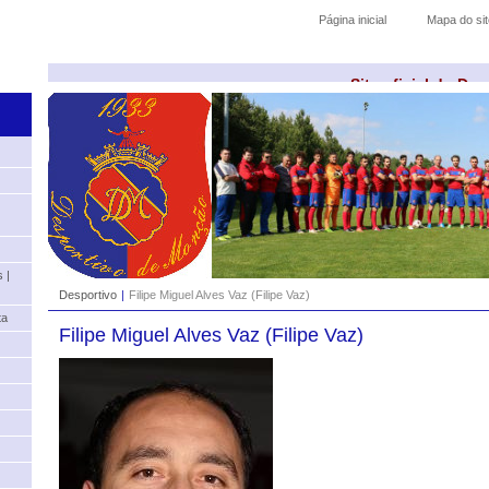
Página inicial
Mapa do sit
Site oficial do De
 |
Desportivo
|
Filipe Miguel Alves Vaz (Filipe Vaz)
ta
Filipe Miguel Alves Vaz (Filipe Vaz)