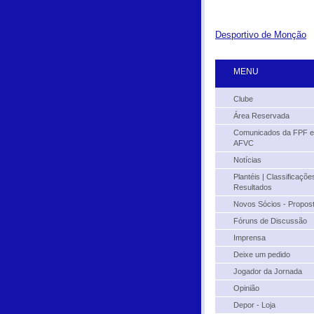
Desportivo de Monção
MENU
Clube
Área Reservada
Comunicados da FPF e
AFVC
Notícias
Plantéis | Classificações
Resultados
Novos Sócios - Propos
Fóruns de Discussão
Imprensa
Deixe um pedido
Jogador da Jornada
Opinião
Depor - Loja