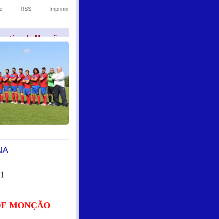
e
RSS
Imprimir
sportivo de Monção
NA
 1
DE MONÇÃO