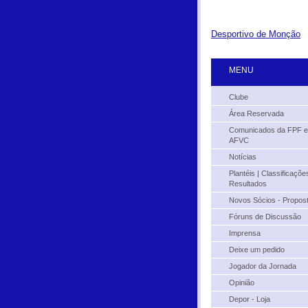
Desportivo de Monção
MENU
Clube
Área Reservada
Comunicados da FPF e
AFVC
Notícias
Plantéis | Classificações
Resultados
Novos Sócios - Propos
Fóruns de Discussão
Imprensa
Deixe um pedido
Jogador da Jornada
Opinião
Depor - Loja