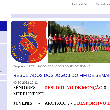
Página inicial
Mapa do sit
Site oficial do De
 |
Desportivo
|
RESULTADOS DOS JOGOS DO FIM DE SEMANA
ta
RESULTADOS DOS JOGOS DO FIM DE SEMA
09-10-2012 12:11
SÉNIORES
-
DESPORTIVO DE MONÇÃO
0 -
MERELINENSE
JUVENIS
- ARC PACÔ 2 - 1
DESPORTIVO 