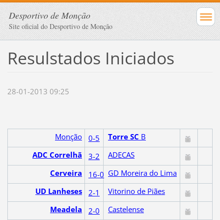
Desportivo de Monção
Site oficial do Desportivo de Monção
Resulstados Iniciados
28-01-2013 09:25
Monção
Torre SC
B
0-5
ADC Correlhã
ADECAS
3-2
Cerveira
GD Moreira do Lima
16-0
UD Lanheses
Vitorino de Piães
2-1
Meadela
Castelense
2-0