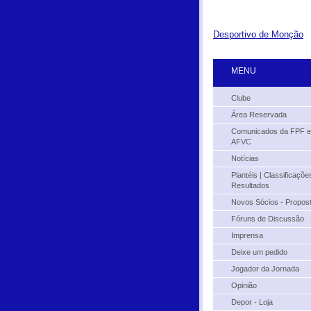
Desportivo de Monção
MENU
Clube
Área Reservada
Comunicados da FPF e
AFVC
Notícias
Plantéis | Classificações
Resultados
Novos Sócios - Propos
Fóruns de Discussão
Imprensa
Deixe um pedido
Jogador da Jornada
Opinião
Depor - Loja