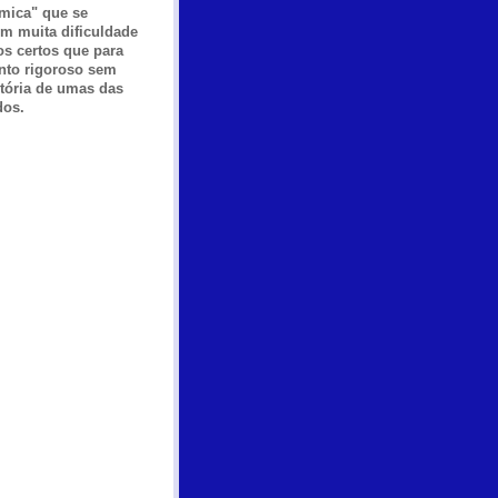
ómica" que se
m muita dificuldade
s certos que para
nto rigoroso sem
stória de umas das
dos.