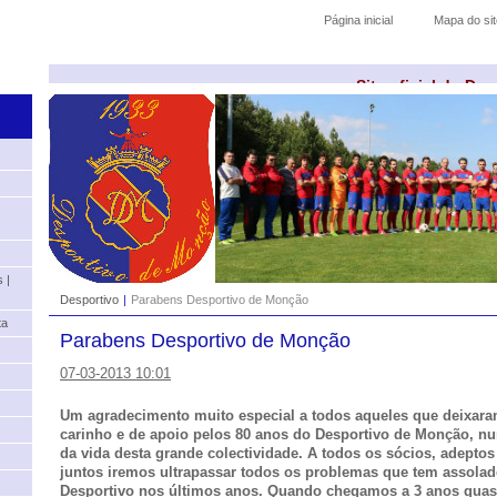
Página inicial
Mapa do sit
Site oficial do De
 |
Desportivo
|
Parabens Desportivo de Monção
ta
Parabens Desportivo de Monção
07-03-2013 10:01
Um agradecimento muito especial a todos aqueles que deixa
carinho e de apoio pelos 80 anos do Desportivo de Monção, n
da vida desta grande colectividade. A todos os sócios, adeptos
juntos iremos ultrapassar todos os problemas que tem assola
Desportivo nos últimos anos. Quando chegamos a 3 anos quas