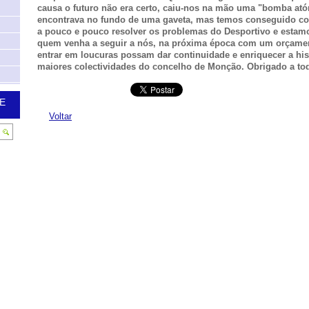
causa o futuro não era certo, caiu-nos na mão uma "bomba at
encontrava no fundo de uma gaveta, mas temos conseguido co
a pouco e pouco resolver os problemas do Desportivo e estamo
quem venha a seguir a nós, na próxima época com um orçame
entrar em loucuras possam dar continuidade e enriquecer a hi
maiores colectividades do concelho de Monção. Obrigado a to
E
Voltar