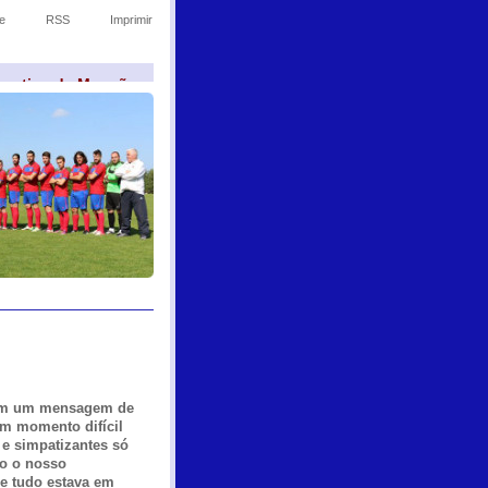
e
RSS
Imprimir
sportivo de Monção
ram um mensagem de
um momento difícil
 e simpatizantes só
do o nosso
e tudo estava em