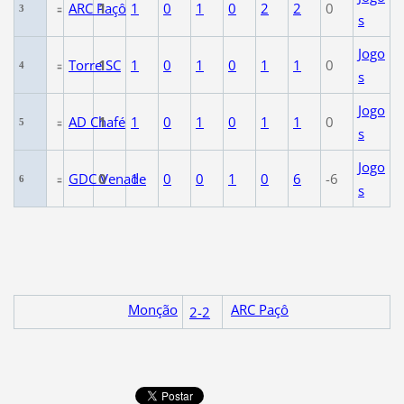
ARC Paçô
1
1
0
1
0
2
2
0
3
s
Jogo
Torre SC
1
1
0
1
0
1
1
0
4
s
Jogo
AD Chafé
1
1
0
1
0
1
1
0
5
s
Jogo
GDC Venade
0
1
0
0
1
0
6
-6
6
s
Monção
ARC Paçô
2-2