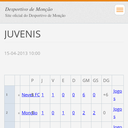
Desportivo de Monção
Site oficial do Desportivo de Monção
JUVENIS
15-04-2013 10:00
P
J
V
E
D
GM
GS
DG
Jogo
Neves FC
3
1
1
0
0
6
0
+6
1
s
Jogo
Monção
1
1
0
1
0
2
2
0
2
s
Jogo