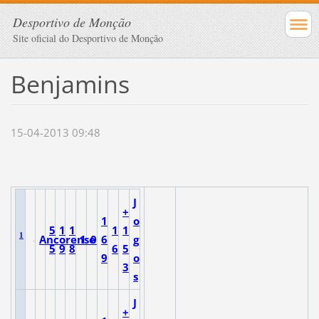
Desportivo de Monção
Site oficial do Desportivo de Monção
Benjamins
15-04-2013 09:48
J
+
1
o
5
1
1
1
1
1
Ancorense
1
0
6
g
5
9
8
6
5
9
o
3
s
J
+