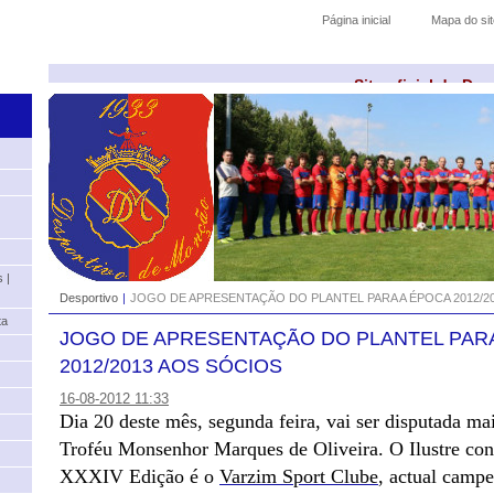
Página inicial
Mapa do sit
Site oficial do De
 |
Desportivo
|
JOGO DE APRESENTAÇÃO DO PLANTEL PARA A ÉPOCA 2012/2
ta
JOGO DE APRESENTAÇÃO DO PLANTEL PAR
2012/2013 AOS SÓCIOS
16-08-2012 11:33
Dia 20 deste mês, segunda feira, vai ser disputada m
Troféu Monsenhor Marques de Oliveira. O Ilustre con
XXXIV Edição é o
Varzim Sport Clube
, actual campe