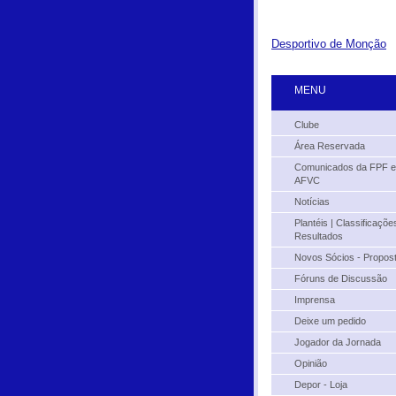
Desportivo de Monção
MENU
Clube
Área Reservada
Comunicados da FPF e
AFVC
Notícias
Plantéis | Classificações
Resultados
Novos Sócios - Propos
Fóruns de Discussão
Imprensa
Deixe um pedido
Jogador da Jornada
Opinião
Depor - Loja