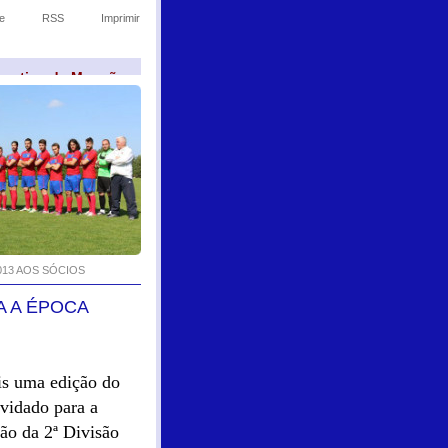
e
RSS
Imprimir
sportivo de Monção
013 AOS SÓCIOS
A A ÉPOCA
ais uma edição do
vidado para a
ão da 2ª Divisão