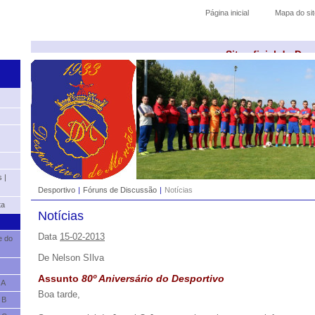
Página inicial
Mapa do sit
Site oficial do De
 |
Desportivo
|
Fóruns de Discussão
|
Notícias
ta
Notícias
Data
15-02-2013
e do
De
Nelson SIlva
Assunto
80º Aniversário do Desportivo
 A
Boa tarde,
 B