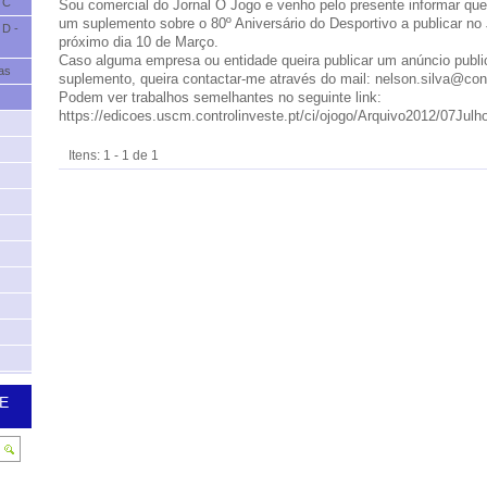
 C
Sou comercial do Jornal O Jogo e venho pelo presente informar qu
um suplemento sobre o 80º Aniversário do Desportivo a publicar no
 D -
próximo dia 10 de Março.
Caso alguma empresa ou entidade queira publicar um anúncio public
as
suplemento, queira contactar-me através do mail: nelson.silva@cont
Podem ver trabalhos semelhantes no seguinte link:
https://edicoes.uscm.controlinveste.pt/ci/ojogo/Arquivo2012/07Julh
Itens: 1 - 1 de 1
E