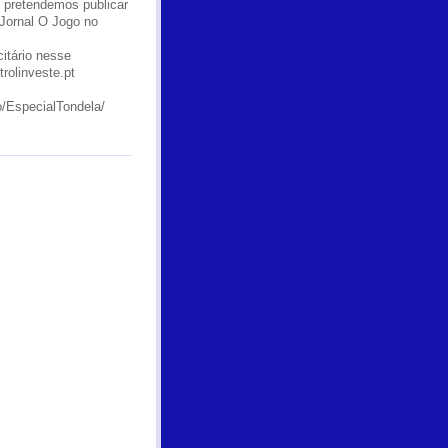
e pretendemos publicar
 Jornal O Jogo no
itário nesse
rolinveste.pt
o/EspecialTondela/