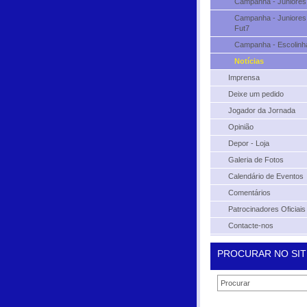
Campanha - Juniores
Campanha - Juniores
Fut7
Campanha - Escolinh
Notícias
Imprensa
Deixe um pedido
Jogador da Jornada
Opinião
Depor - Loja
Galeria de Fotos
Calendário de Eventos
Comentários
Patrocinadores Oficiais
Contacte-nos
PROCURAR NO SIT