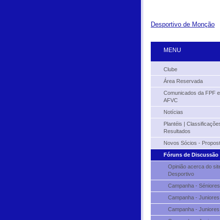
Desportivo de Monção
MENU
Clube
Área Reservada
Comunicados da FPF e
AFVC
Notícias
Plantéis | Classificações
Resultados
Novos Sócios - Propos
Fóruns de Discussão
Opinião acerca do sit
Desportivo
Campanha - Séniores
Campanha - Juniores
Campanha - Juniores