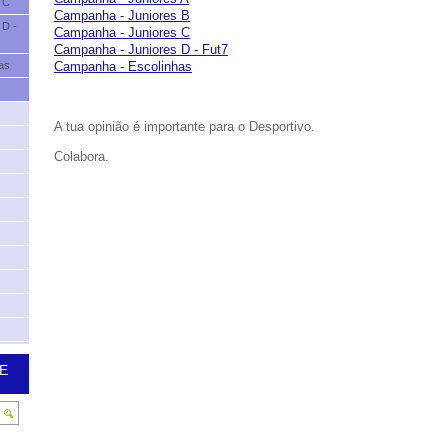
 C
Campanha - Juniores B
 D -
Campanha - Juniores C
Campanha - Juniores D - Fut7
as
Campanha - Escolinhas
A tua opinião é importante para o Desportivo.
Colabora.
E