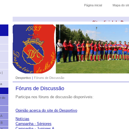
Página inicial
Mapa do sit
Site oficial do De
 |
Desportivo
|
Fóruns de Discussão
ta
Fóruns de Discussão
Participa nos fóruns de discussão disponíveis:
e do
Opinião acerca do site do Desportivo
 A
Notícias
 B
Campanha - Séniores
Campanha - Juniores A