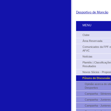
Desportivo de Monção
MENU
Clube
Área Reservada
Comunicados da FPF e
AFVC
Notícias
Plantéis | Classificações
Resultados
Novos Sócios - Propos
Fóruns de Discussão
Opinião acerca do sit
Desportivo
Campanha - Séniores
Campanha - Juniores
Campanha - Juniores