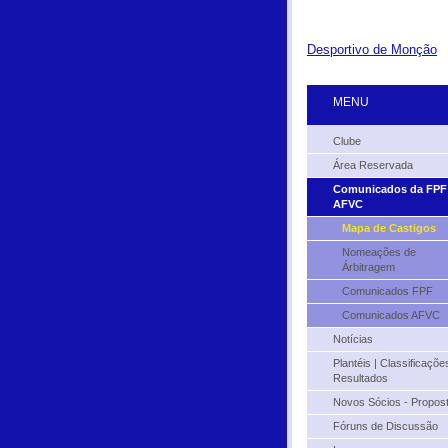
Desportivo de Monção
MENU
Clube
Área Reservada
Comunicados da FPF
AFVC
Mapa de Castigos
Nomeações de
Árbitragem
Comunicados FPF
Comunicados AFVC
Notícias
Plantéis | Classificações
Resultados
Novos Sócios - Propos
Fóruns de Discussão