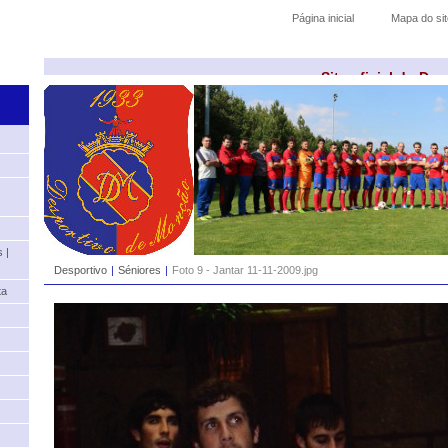
Página inicial
Mapa do sit
Site oficial do De
 |
Desportivo
|
Séniores
|
Foto 9 - Jantar 11-11-2009.jpg
ta