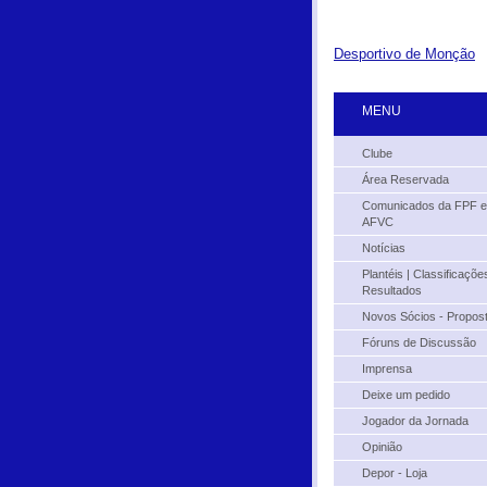
Desportivo de Monção
MENU
Clube
Área Reservada
Comunicados da FPF e
AFVC
Notícias
Plantéis | Classificações
Resultados
Novos Sócios - Propos
Fóruns de Discussão
Imprensa
Deixe um pedido
Jogador da Jornada
Opinião
Depor - Loja