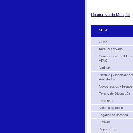
Desportivo de Monção
MENU
Clube
Área Reservada
Comunicados da FPF e
AFVC
Notícias
Plantéis | Classificações
Resultados
Novos Sócios - Propos
Fóruns de Discussão
Imprensa
Deixe um pedido
Jogador da Jornada
Opinião
Depor - Loja